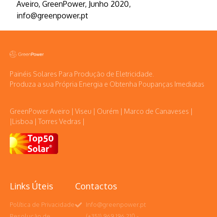
Aveiro, GreenPower, Junho 2020,
info@greenpower.pt
Painéis Solares Para Produção de Eletricidade.
Produza a sua Própria Energia e Obtenha Poupanças Imediatas
GreenPower Aveiro | Viseu | Ourém | Marco de Canaveses |
|Lisboa | Torres Vedras |
Links Úteis
Contactos
Política de Privacidade
Info@greenpower.pt
Resolução de
(+351) 969 196 210 -