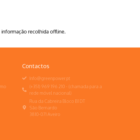
 informação recolhida offline.
Contactos
Info@greenpower.pt
umo
(+351) 969 196 210 - (chamada para a
rede móvel nacional)
Rua da Cabreira Bloco B1 DT
São Bernardo
3810-071 Aveiro