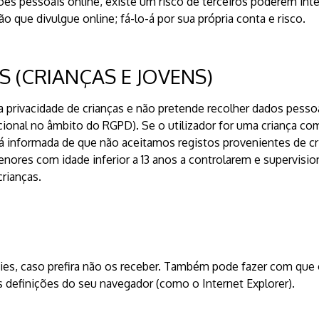
s pessoais online, existe um risco de terceiros poderem inter
que divulgue online; fá-lo-á por sua própria conta e risco.
 (CRIANÇAS E JOVENS)
privacidade de crianças e não pretende recolher dados pessoa
ional no âmbito do RGPD). Se o utilizador for uma criança com i
rá informada de que não aceitamos registos provenientes de cri
nores com idade inferior a 13 anos a controlarem e supervisio
crianças.
ies, caso prefira não os receber. Também pode fazer com que 
 definições do seu navegador (como o Internet Explorer).