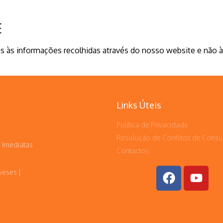
E
nas às informações recolhidas através do nosso website e não à
Links Úteis
Política de Privacidade
Resolução de Conflitos de Cons
 Imediatas
Contactos
veses |