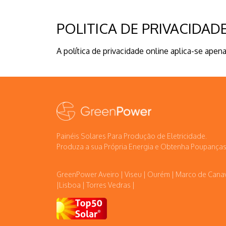
POLITICA DE PRIVACIDAD
A política de privacidade online aplica-se ape
Painéis Solares Para Produção de Eletricidade.
Produza a sua Própria Energia e Obtenha Poupanças
GreenPower Aveiro | Viseu | Ourém | Marco de Cana
|Lisboa | Torres Vedras |