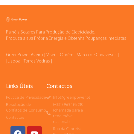
Painéis Solares Para Produção de Eletricidade.
Produza a sua Própria Energia e Obtenha Poupanças Imediatas
GreenPower Aveiro | Viseu | Ourém | Marco de Canaveses |
|Lisboa | Torres Vedras |
Links Úteis
Contactos
Política de Privacidade
Info@greenpower.pt
Resolução de
(+351) 969 196 210 -
Conflitos de Consumo
(chamada para a
rede móvel
Contactos
nacional)
Rua da Cabreira