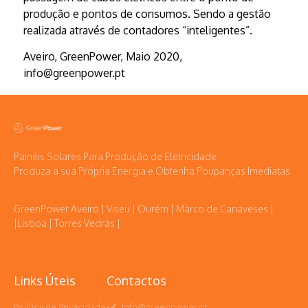
produção e pontos de consumos. Sendo a gestão
realizada através de contadores “inteligentes”.
Aveiro, GreenPower, Maio 2020,
info@greenpower.pt
Painéis Solares Para Produção de Eletricidade.
Produza a sua Própria Energia e Obtenha Poupanças Imediatas
GreenPower Aveiro | Viseu | Ourém | Marco de Canaveses |
|Lisboa | Torres Vedras |
Links Úteis
Contactos
Política de Privacidade
Info@greenpower.pt