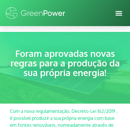
Foram aprovadas novas
regras para a produção da
sua própria energia!
Com a nova regulamentação, Decreto-Lei 162/2019 ,
é possível produzir a sua própria energia com base
em fontes renováveis, nomeadamente através de