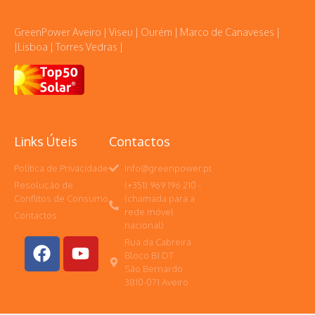
GreenPower Aveiro | Viseu | Ourém | Marco de Canaveses |
|Lisboa | Torres Vedras |
Links Úteis
Contactos
Política de Privacidade
Info@greenpower.pt
Resolução de
(+351) 969 196 210 -
Conflitos de Consumo
(chamada para a
rede móvel
Contactos
nacional)
Rua da Cabreira
Bloco B1 DT
São Bernardo
3810-071 Aveiro