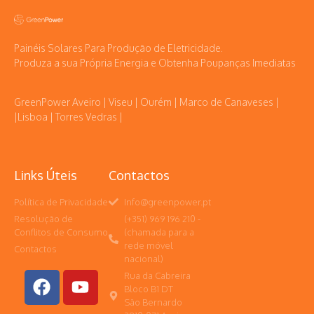
Painéis Solares Para Produção de Eletricidade.
Produza a sua Própria Energia e Obtenha Poupanças Imediatas
GreenPower Aveiro | Viseu | Ourém | Marco de Canaveses |
|Lisboa | Torres Vedras |
Links Úteis
Contactos
Política de Privacidade
Info@greenpower.pt
Resolução de
(+351) 969 196 210 -
Conflitos de Consumo
(chamada para a
rede móvel
Contactos
nacional)
Rua da Cabreira
Bloco B1 DT
São Bernardo