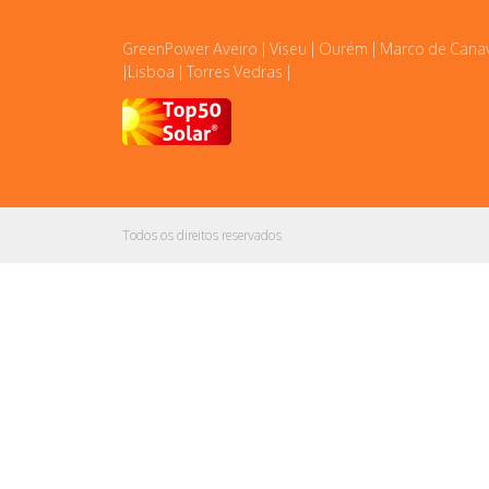
GreenPower Aveiro | Viseu | Ourém | Marco de Cana
|Lisboa | Torres Vedras |
Todos os direitos reservados