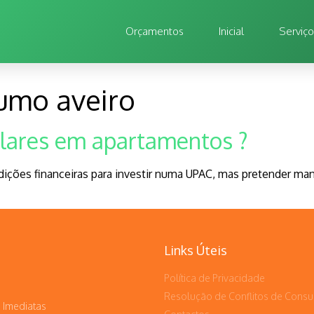
Orçamentos
Inicial
Serviç
umo aveiro
olares em apartamentos ?
es financeiras para investir numa UPAC, mas pretender mante
Links Úteis
Política de Privacidade
Resolução de Conflitos de Cons
 Imediatas