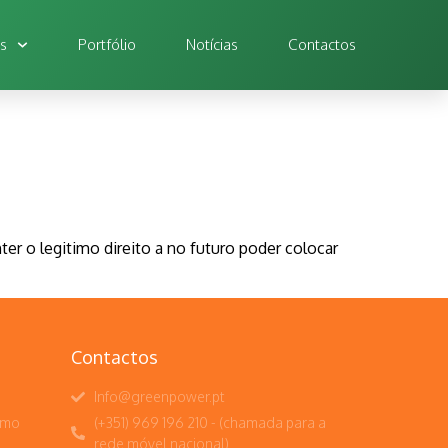
os
Portfólio
Notícias
Contactos
r o legitimo direito a no futuro poder colocar
Contactos
Info@greenpower.pt
umo
(+351) 969 196 210 - (chamada para a
rede móvel nacional)