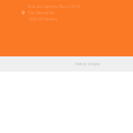
Rua da Cabreira Bloco B1 DT
São Bernardo
3810-071 Aveiro
Web by Volupio