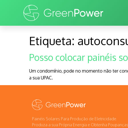
Etiqueta:
autocons
Posso colocar painéis s
Um condomínio, pode no momento não ter condiçõ
a sua UPAC.
Painéis Solares Para Produção de Eletricidade.
Produza a sua Própria Energia e Obtenha Poupanças