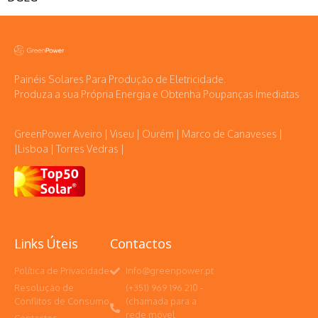
Painéis Solares Para Produção de Eletricidade.
Produza a sua Própria Energia e Obtenha Poupanças Imediatas
GreenPower Aveiro | Viseu | Ourém | Marco de Canaveses |
|Lisboa | Torres Vedras |
Links Úteis
Contactos
Política de Privacidade
Info@greenpower.pt
Resolução de
(+351) 969 196 210 -
Conflitos de Consumo
(chamada para a
rede móvel