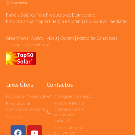
Painéis Solares Para Produção de Eletricidade.
Produza a sua Própria Energia e Obtenha Poupanças Imediatas
GreenPower Aveiro | Viseu | Ourém | Marco de Canaveses |
|Lisboa | Torres Vedras |
Links Úteis
Contactos
Política de Privacidade
Info@greenpower.pt
Resolução de
(+351) 969 196 210 -
Conflitos de Consumo
(chamada para a
rede móvel
Contactos
nacional)
Rua da Cabreira
Bloco B1 DT