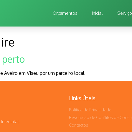
Orçamentos
Inicial
Serviç
ire
 perto
 Aveiro em Viseu por um parceiro local.
Links Úteis
Política de Privacidade
Resolução de Conflitos de Cons
 Imediatas
Contactos