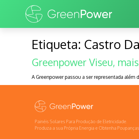
Etiqueta:
Castro Da
Greenpower Viseu, mais
A Greenpower passou a ser representada além de
Painéis Solares Para Produção de Eletricidade.
Produza a sua Própria Energia e Obtenha Poupanças