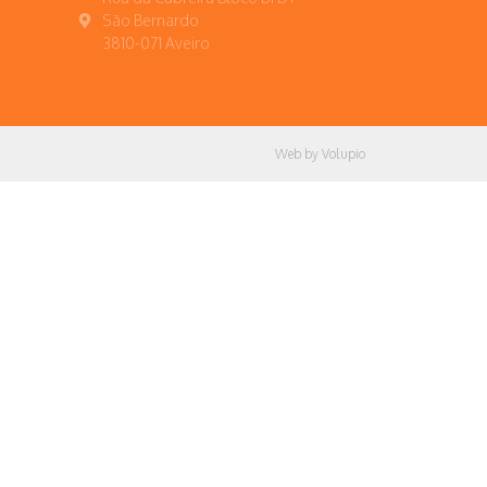
São Bernardo
3810-071 Aveiro
Web by Volupio