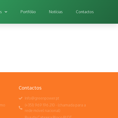
os
Portfólio
Notícias
Contactos
Contactos
Info@greenpower.pt
umo
(+351) 969 196 210 - (chamada para a
rede móvel nacional)
Rua da Cabreira Bloco B1 DT