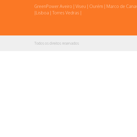
GreenPower Aveiro | Viseu | Ourém | Marco de Cana
|Lisboa | Torres Vedras |
Todos os direitos reservados