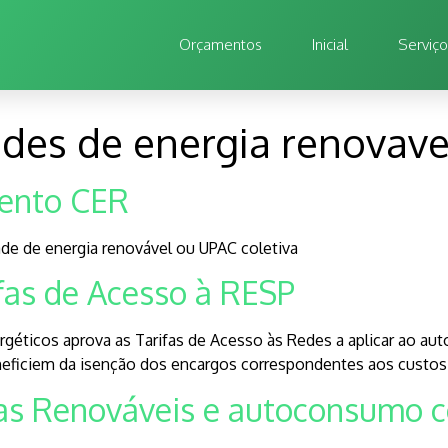
Orçamentos
Inicial
Serviç
des de energia renovave
ento CER
 de energia renovável ou UPAC coletiva
fas de Acesso à RESP
géticos aprova as Tarifas de Acesso às Redes a aplicar ao aut
eneficiem da isenção dos encargos correspondentes aos custos
s Renováveis e autoconsumo c