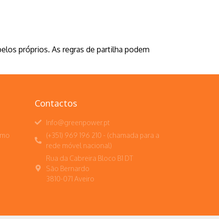
elos próprios. As regras de partilha podem
Contactos
Info@greenpower.pt
umo
(+351) 969 196 210 - (chamada para a
rede móvel nacional)
Rua da Cabreira Bloco B1 DT
São Bernardo
3810-071 Aveiro