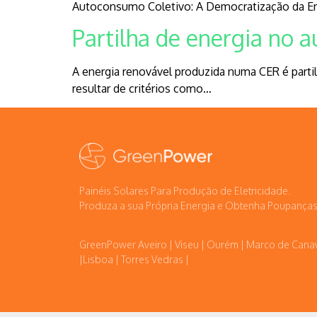
Autoconsumo Coletivo: A Democratização da En
Partilha de energia no 
A energia renovável produzida numa CER é parti
resultar de critérios como…
Painéis Solares Para Produção de Eletricidade.
Produza a sua Própria Energia e Obtenha Poupanças
GreenPower Aveiro | Viseu | Ourém | Marco de Cana
|Lisboa | Torres Vedras |