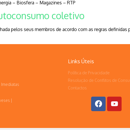
ergia – Biosfera – Magazines – RTP
autoconsumo coletivo
lhada pelos seus membros de acordo com as regras definidas p
Links Úteis
Política de Privacidade
Resolução de Conflitos de Cons
 Imediatas
Contactos
veses |