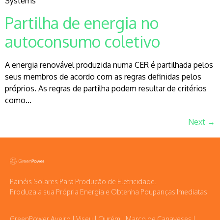
Systems
Partilha de energia no
autoconsumo coletivo
A energia renovável produzida numa CER é partilhada pelos
seus membros de acordo com as regras definidas pelos
próprios. As regras de partilha podem resultar de critérios
como…
Next
→
Painéis Solares Para Produção de Eletricidade.
Produza a sua Própria Energia e Obtenha Poupanças Imediatas
GreenPower Aveiro | Viseu | Ourém | Marco de Canaveses |