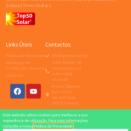
|Lisboa | Torres Vedras |
Links Úteis
Contactos
Política de Privacidade
Info@greenpower.pt
Resolução de
(+351) 969 196 210 -
Conflitos de Consumo
(chamada para a
rede móvel
Contactos
nacional)
Rua da Cabreira
Bloco B1 DT
São Bernardo
3810-071 Aveiro
Este website utiliza cookies para melhorar a sua
experiência de utilização. Para mais informações
consulte a nossa
Política de Privacidade
.
Todos os direitos reservados