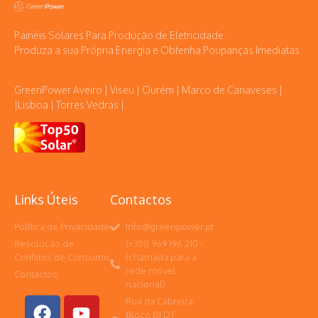
Painéis Solares Para Produção de Eletricidade.
Produza a sua Própria Energia e Obtenha Poupanças Imediatas
GreenPower Aveiro | Viseu | Ourém | Marco de Canaveses |
|Lisboa | Torres Vedras |
Links Úteis
Contactos
Política de Privacidade
Info@greenpower.pt
Resolução de
(+351) 969 196 210 -
Conflitos de Consumo
(chamada para a
rede móvel
Contactos
nacional)
Rua da Cabreira
Bloco B1 DT