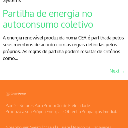
Systems
Partilha de energia no
autoconsumo coletivo
A energia renovável produzida numa CER é partilhada pelos
seus membros de acordo com as regras definidas pelos
próprios. As regras de partilha podem resultar de critérios
como…
Next
→
Painéis Solares Para Produção de Eletricidade.
Produza a sua Própria Energia e Obtenha Poupanças Imediatas
GreenPower Aveiro | Viseu | Ourém | Marco de Canaveses |