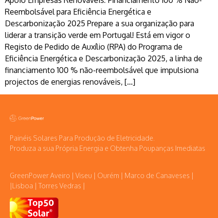
Apoio Empresas Renováveis: Financiamento 100 % Não-
Reembolsável para Eficiência Energética e
Descarbonização 2025 Prepare a sua organização para
liderar a transição verde em Portugal! Está em vigor o
Registo de Pedido de Auxílio (RPA) do Programa de
Eficiência Energética e Descarbonização 2025, a linha de
financiamento 100 % não-reembolsável que impulsiona
projectos de energias renováveis, […]
Painéis Solares Para Produção de Eletricidade.
Produza a sua Própria Energia e Obtenha Poupanças Imediatas
GreenPower Aveiro | Viseu | Ourém | Marco de Canaveses |
|Lisboa | Torres Vedras |