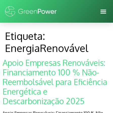
Etiqueta:
EnergiaRenovável
Apoio Empresas Renováveis:
Financiamento 100 % Não-
Reembolsável para Eficiência
Energética e
Descarbonização 2025