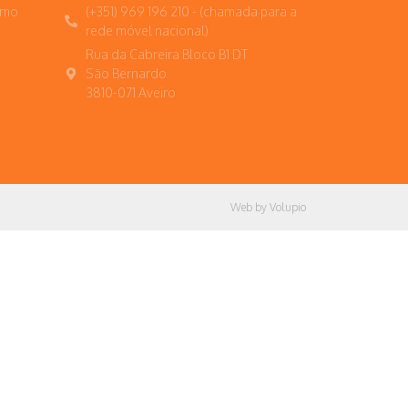
umo
(+351) 969 196 210 - (chamada para a
rede móvel nacional)
Rua da Cabreira Bloco B1 DT
São Bernardo
3810-071 Aveiro
Web by Volupio