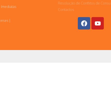
Resolução de Conflitos de Cons
 Imediatas
Contactos
veses |