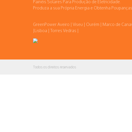
Painéis Solares Para Produção de Eletricidade.
Produza a sua Própria Energia e Obtenha Poupanças
GreenPower Aveiro | Viseu | Ourém | Marco de Cana
|Lisboa | Torres Vedras |
Todos os direitos reservados