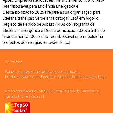
Apoio Empresas Renováveis: Financiamento 100 % Não-
Reembolsável para Eficiência Energética e
Descarbonização 2025 Prepare a sua organização para
liderar a transição verde em Portugal! Está em vigor o
Registo de Pedido de Auxílio (RPA) do Programa de
Eficiência Energética e Descarbonização 2025, a linha de
financiamento 100 % não-reembolsável que impulsiona
projectos de energias renováveis, […]
Painéis Solares Para Produção de Eletricidade.
Produza a sua Própria Energia e Obtenha Poupanças Imediatas
GreenPower Aveiro | Viseu | Ourém | Marco de Canaveses |
|Lisboa | Torres Vedras |