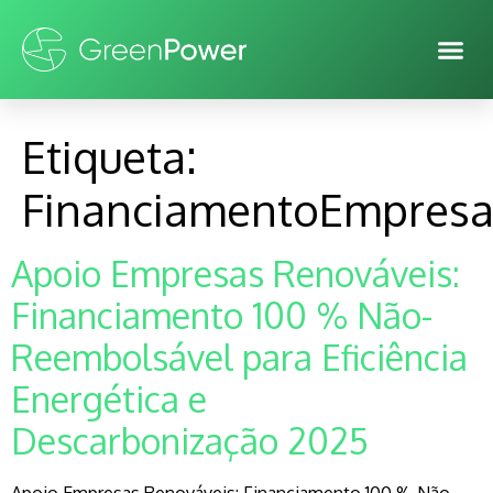
Etiqueta:
FinanciamentoEmpresar
Apoio Empresas Renováveis:
Financiamento 100 % Não-
Reembolsável para Eficiência
Energética e
Descarbonização 2025