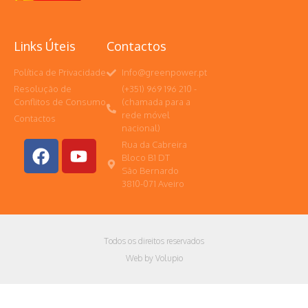
Links Úteis
Contactos
Política de Privacidade
Info@greenpower.pt
Resolução de
(+351) 969 196 210 -
Conflitos de Consumo
(chamada para a
rede móvel
Contactos
nacional)
Rua da Cabreira
Bloco B1 DT
São Bernardo
3810-071 Aveiro
Todos os direitos reservados
Web by Volupio