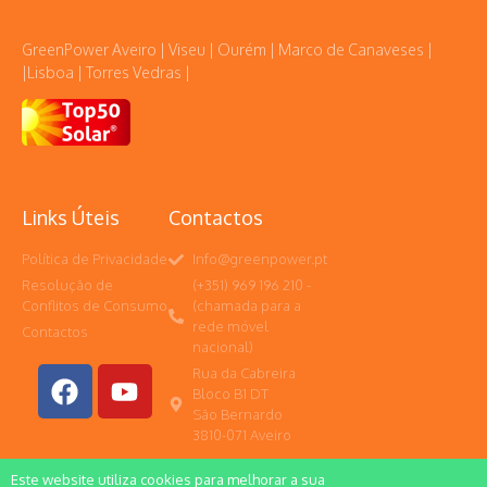
GreenPower Aveiro | Viseu | Ourém | Marco de Canaveses |
|Lisboa | Torres Vedras |
Links Úteis
Contactos
Política de Privacidade
Info@greenpower.pt
Resolução de
(+351) 969 196 210 -
Conflitos de Consumo
(chamada para a
rede móvel
Contactos
nacional)
Rua da Cabreira
Bloco B1 DT
São Bernardo
3810-071 Aveiro
Este website utiliza cookies para melhorar a sua