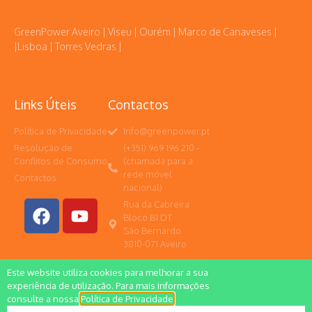
GreenPower Aveiro | Viseu | Ourém | Marco de Canaveses |
|Lisboa | Torres Vedras |
Links Úteis
Contactos
Política de Privacidade
Info@greenpower.pt
Resolução de
(+351) 969 196 210 -
Conflitos de Consumo
(chamada para a
rede móvel
Contactos
nacional)
Rua da Cabreira
Bloco B1 DT
São Bernardo
3810-071 Aveiro
Este website utiliza cookies para melhorar a sua
experiência de utilização. Para mais informações
consulte a nossa
Política de Privacidade
.
Todos os direitos reservados