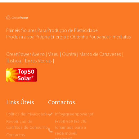
Painéis Solares Para Produção de Eletricidade.
Produza a sua Própria Energia e Obtenha Poupanças Imediatas
GreenPower Aveiro | Viseu | Ourém | Marco de Canaveses |
|Lisboa | Torres Vedras |
Links Úteis
Contactos
Política de Privacidade
Info@greenpower.pt
Resolução de
(+351) 969 196 210 -
Conflitos de Consumo
(chamada para a
rede móvel
Contactos