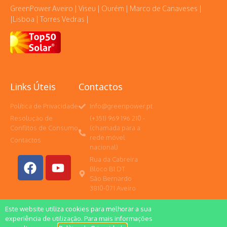
GreenPower Aveiro | Viseu | Ourém | Marco de Canaveses |
|Lisboa | Torres Vedras |
Links Úteis
Contactos
Política de Privacidade
Info@greenpower.pt
Resolução de
(+351) 969 196 210 -
Conflitos de Consumo
(chamada para a
rede móvel
Contactos
nacional)
Rua da Cabreira
Bloco B1 DT
São Bernardo
3810-071 Aveiro
Este website utiliza cookies para melhorar a sua
experiência de utilização. Para mais informações