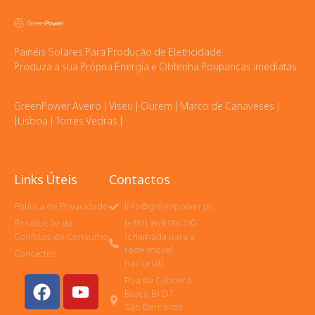
Painéis Solares Para Produção de Eletricidade.
Produza a sua Própria Energia e Obtenha Poupanças Imediatas
GreenPower Aveiro | Viseu | Ourém | Marco de Canaveses |
|Lisboa | Torres Vedras |
Links Úteis
Contactos
Política de Privacidade
Info@greenpower.pt
Resolução de
(+351) 969 196 210 -
Conflitos de Consumo
(chamada para a
rede móvel
Contactos
nacional)
Rua da Cabreira
Bloco B1 DT
São Bernardo