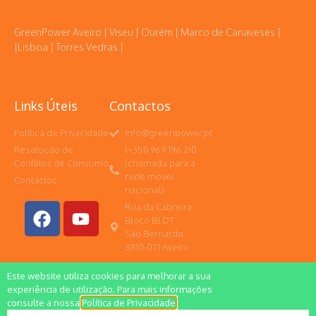
GreenPower Aveiro | Viseu | Ourém | Marco de Canaveses |
|Lisboa | Torres Vedras |
Links Úteis
Contactos
Política de Privacidade
Info@greenpower.pt
Resolução de
(+351) 969 196 210 -
Conflitos de Consumo
(chamada para a
rede móvel
Contactos
nacional)
Rua da Cabreira
Bloco B1 DT
São Bernardo
3810-071 Aveiro
Este website utiliza cookies para melhorar a sua
experiência de utilização. Para mais informações
consulte a nossa
Política de Privacidade
.
Todos os direitos reservados