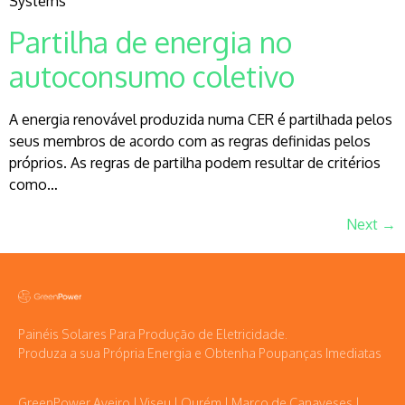
Systems
Partilha de energia no
autoconsumo coletivo
A energia renovável produzida numa CER é partilhada pelos
seus membros de acordo com as regras definidas pelos
próprios. As regras de partilha podem resultar de critérios
como…
Next
→
Painéis Solares Para Produção de Eletricidade.
Produza a sua Própria Energia e Obtenha Poupanças Imediatas
GreenPower Aveiro | Viseu | Ourém | Marco de Canaveses |