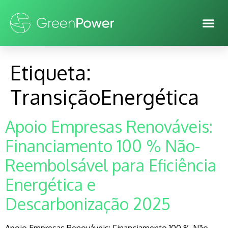
Etiqueta:
TransiçãoEnergética
Apoio Empresas Renováveis:
Financiamento 100 % Não-
Reembolsável para Eficiência
Energética e
Descarbonização 2025