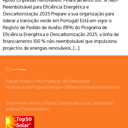
Apoio Empresas Renováveis: Financiamento 100 % Não-
Reembolsável para Eficiência Energética e
Descarbonização 2025 Prepare a sua organização para
liderar a transição verde em Portugal! Está em vigor o
Registo de Pedido de Auxílio (RPA) do Programa de
Eficiência Energética e Descarbonização 2025, a linha de
financiamento 100 % não-reembolsável que impulsiona
projectos de energias renováveis, […]
Painéis Solares Para Produção de Eletricidade.
Produza a sua Própria Energia e Obtenha Poupanças Imediatas
GreenPower Aveiro | Viseu | Ourém | Marco de Canaveses |
|Lisboa | Torres Vedras |