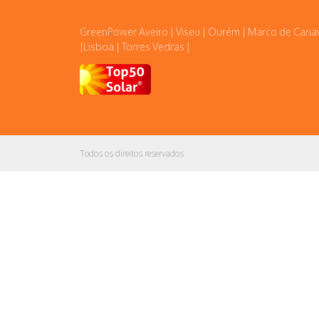
GreenPower Aveiro | Viseu | Ourém | Marco de Cana
|Lisboa | Torres Vedras |
Todos os direitos reservados