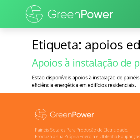
Etiqueta:
apoios edi
Apoios à instalação de p
Estão disponíveis apoios à instalação de painé
eficiência energética em edifícios residenciais.
Painéis Solares Para Produção de Eletricidade.
Produza a sua Própria Energia e Obtenha Poupanças