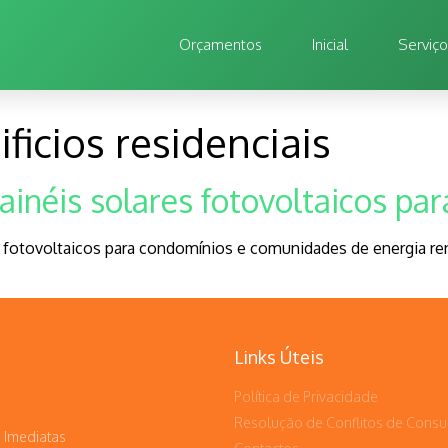
Orçamentos
Inicial
Serviç
ficios residenciais
ainéis solares fotovoltaicos pa
is fotovoltaicos para condomínios e comunidades de energia r
Links Úteis
Política de Privacidade
Resolução de Conflitos de Cons
 Imediatas