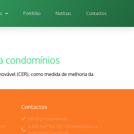
os
Portfólio
Notícias
Contactos
ra condomínios
enovável (CER), como medida de melhoria da
Contactos
Info@greenpower.pt
umo
(+351) 969 196 210 - (chamada para a
rede móvel nacional)