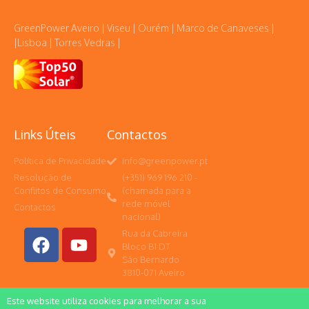
GreenPower Aveiro | Viseu | Ourém | Marco de Canaveses |
|Lisboa | Torres Vedras |
Links Úteis
Contactos
Política de Privacidade
Info@greenpower.pt
Resolução de
(+351) 969 196 210 -
Conflitos de Consumo
(chamada para a
rede móvel
Contactos
nacional)
Rua da Cabreira
Bloco B1 DT
São Bernardo
3810-071 Aveiro
Este website utiliza cookies para melhorar a sua