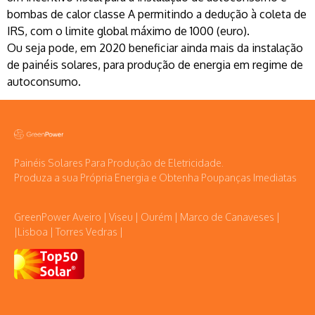
bombas de calor classe A permitindo a dedução à coleta de
IRS, com o limite global máximo de 1000 (euro).
Ou seja pode, em 2020 beneficiar ainda mais da instalação
de painéis solares, para produção de energia em regime de
autoconsumo.
Painéis Solares Para Produção de Eletricidade.
Produza a sua Própria Energia e Obtenha Poupanças Imediatas
GreenPower Aveiro | Viseu | Ourém | Marco de Canaveses |
|Lisboa | Torres Vedras |