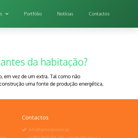
os
Portfólio
Notícias
Contactos
rantes da habitação?
ão, em vez de um extra. Tal como não
 construção uma fonte de produção energética,
Contactos
Info@greenpower.pt
umo
(+351) 969 196 210 - (chamada para a