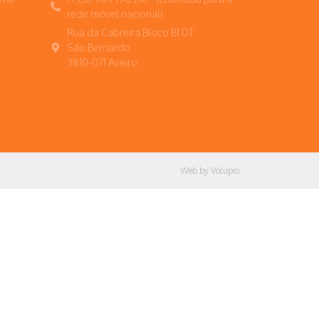
rede móvel nacional)
Rua da Cabreira Bloco B1 DT
São Bernardo
3810-071 Aveiro
Web by Volupio