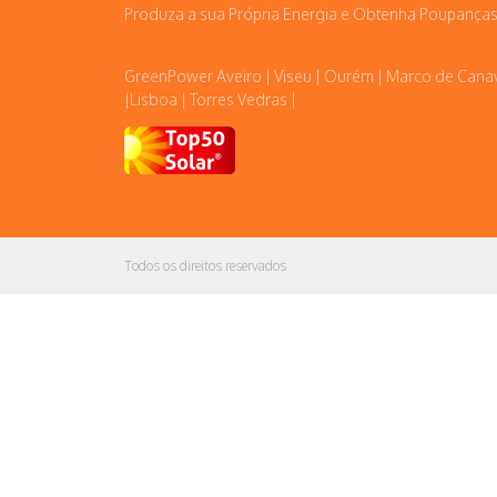
Produza a sua Própria Energia e Obtenha Poupanças
GreenPower Aveiro | Viseu | Ourém | Marco de Cana
|Lisboa | Torres Vedras |
Todos os direitos reservados