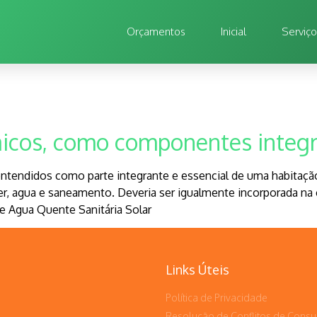
Orçamentos
Inicial
Serviç
o
taicos, como componentes integ
 entendidos como parte integrante e essencial de uma habitaç
er, agua e saneamento. Deveria ser igualmente incorporada na
e Agua Quente Sanitária Solar
Links Úteis
Política de Privacidade
Resolução de Conflitos de Cons