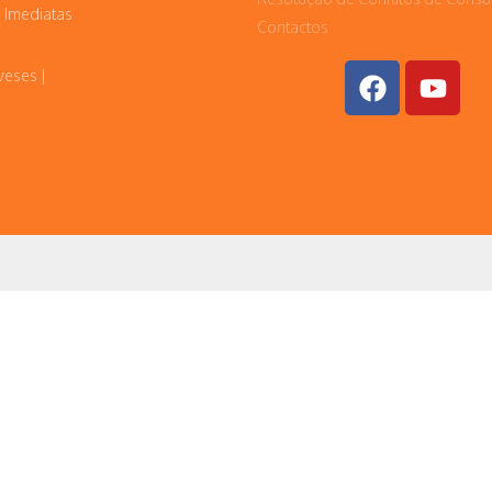
 Imediatas
Contactos
veses |