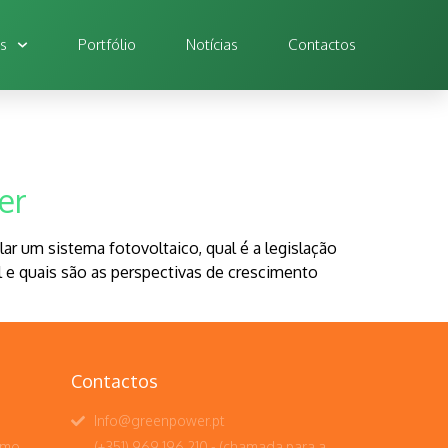
os
Portfólio
Notícias
Contactos
er
r um sistema fotovoltaico, qual é a legislação
l e quais são as perspectivas de crescimento
Contactos
Info@greenpower.pt
umo
(+351) 969 196 210 - (chamada para a