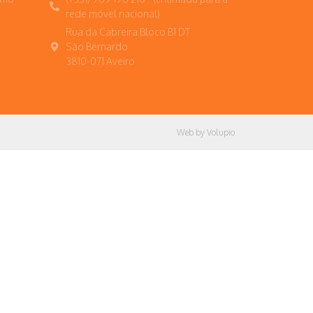
rede móvel nacional)
Rua da Cabreira Bloco B1 DT
São Bernardo
3810-071 Aveiro
Web by Volupio