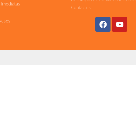
 Imediatas
Contactos
veses |