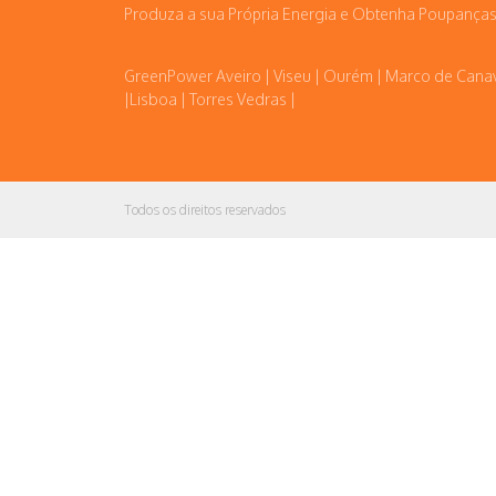
Produza a sua Própria Energia e Obtenha Poupanças
GreenPower Aveiro | Viseu | Ourém | Marco de Cana
|Lisboa | Torres Vedras |
Todos os direitos reservados