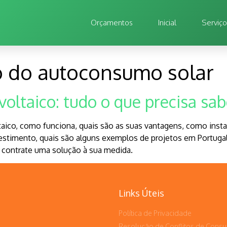
Orçamentos
Inicial
Serviç
o do autoconsumo solar
oltaico: tudo o que precisa sab
ico, como funciona, quais são as suas vantagens, como instala
nvestimento, quais são alguns exemplos de projetos em Portuga
e contrate uma solução à sua medida.
Links Úteis
Política de Privacidade
Resolução de Conflitos de Cons