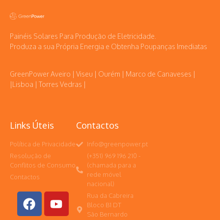
Painéis Solares Para Produção de Eletricidade.
Produza a sua Própria Energia e Obtenha Poupanças Imediatas
GreenPower Aveiro | Viseu | Ourém | Marco de Canaveses |
|Lisboa | Torres Vedras |
Links Úteis
Contactos
Política de Privacidade
Info@greenpower.pt
Resolução de
(+351) 969 196 210 -
Conflitos de Consumo
(chamada para a
rede móvel
Contactos
nacional)
Rua da Cabreira
Bloco B1 DT
São Bernardo