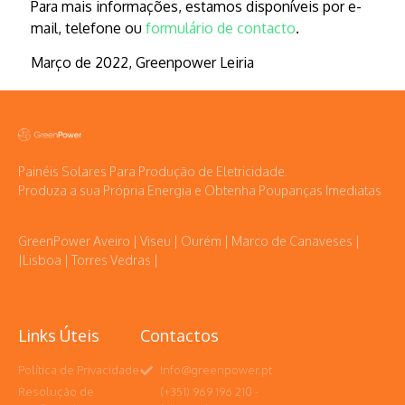
Para mais informações, estamos disponíveis por e-
mail, telefone ou
formulário de contacto
.
Março de 2022, Greenpower Leiria
Painéis Solares Para Produção de Eletricidade.
Produza a sua Própria Energia e Obtenha Poupanças Imediatas
GreenPower Aveiro | Viseu | Ourém | Marco de Canaveses |
|Lisboa | Torres Vedras |
Links Úteis
Contactos
Política de Privacidade
Info@greenpower.pt
Resolução de
(+351) 969 196 210 -