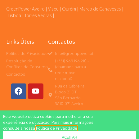
GreenPower Aveiro | Viseu | Ourém | Marco de Canaveses |
|Lisboa | Torres Vedras |
Links Úteis
Contactos
Política de Privacidade
Info@greenpower.pt
Resolução de
(+351) 969 196 210 -
Conflitos de Consumo
(chamada para a
rede móvel
Contactos
nacional)
Rua da Cabreira
Bloco B1 DT
São Bernardo
3810-071 Aveiro
Este website utiliza cookies para melhorar a sua
experiência de utilização. Para mais informações
consulte a nossa
Política de Privacidade
.
Todos os direitos reservados
ACEITAR
Web by Volupio