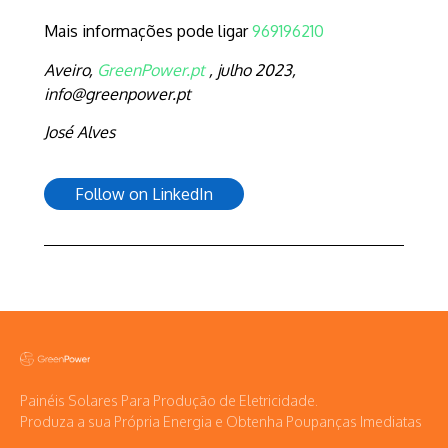
Mais informações pode ligar
969196210
Aveiro,
GreenPower.pt
, julho 2023,
info@greenpower.pt
José Alves
Follow on LinkedIn
Painéis Solares Para Produção de Eletricidade.
Produza a sua Própria Energia e Obtenha Poupanças Imediatas