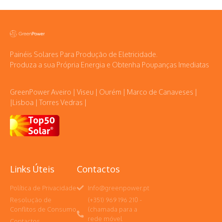
Painéis Solares Para Produção de Eletricidade.
Produza a sua Própria Energia e Obtenha Poupanças Imediatas
GreenPower Aveiro | Viseu | Ourém | Marco de Canaveses |
|Lisboa | Torres Vedras |
Links Úteis
Contactos
Política de Privacidade
Info@greenpower.pt
Resolução de
(+351) 969 196 210 -
Conflitos de Consumo
(chamada para a
rede móvel
Contactos